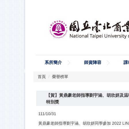
跳
到
主
要
內
容
區
系所簡介
師資陣容
課
首頁
榮譽榜單
【賀】黃鼎豪老師指導劉宇涵、胡欣妍及温明輝
特別獎
111/10/31
黃鼎豪老師指導劉宇涵、胡欣妍同學參加 2022 LINE