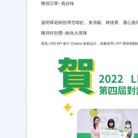
獲得亞軍─真好味
溫明輝老師指導范晴虹、黃清毓、林憶菁、蕭心惠同學參加 
獲得特別獎─鮪魚大尾隊
透過 LINE API 進行 Chatbot 創新設計，鼓勵使用 LIFF 開發