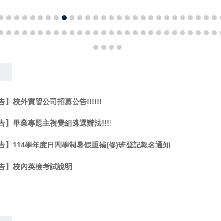
】校外實習公司招募公告!!!!!!
告】畢業專題主視覺組遴選辦法!!!!
告】114學年度日間學制暑假重補(修)班登記報名通知
告】校內英檢考試說明