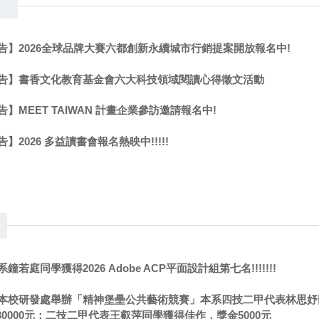
告】2026全球品牌大賽六都創新永續城市行銷提案開放報名中!
告】書香文化教育基金會六大科技領域閱讀心得徵文活動
】MEET TAIWAN 計畫企業參訪邀請報名中!
】2026 多益讀書會報名熱映中!!!!!
鐘若庭同學獲得2026 Adobe ACP平面設計組第七名!!!!!!!
本校研發處舉辦「精神堡壘公共藝術競賽」本系四技二甲代表林思妤
0000元；二技二甲代表王叡萍同學獲得佳作，獎金5000元