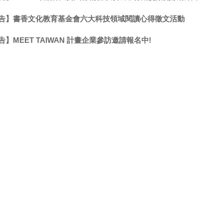
告】書香文化教育基金會六大科技領域閱讀心得徵文活動
】MEET TAIWAN 計畫企業參訪邀請報名中!
《墨，需有》參加「2025金點新秀設計獎」