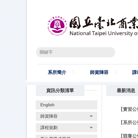
跳
到
主
要
內
容
區
搜尋
系所簡介
師資陣容
課
資訊分類清單
最新消息
English
【實習公告
師資陣容
【系所公
課程規劃
【競賽公