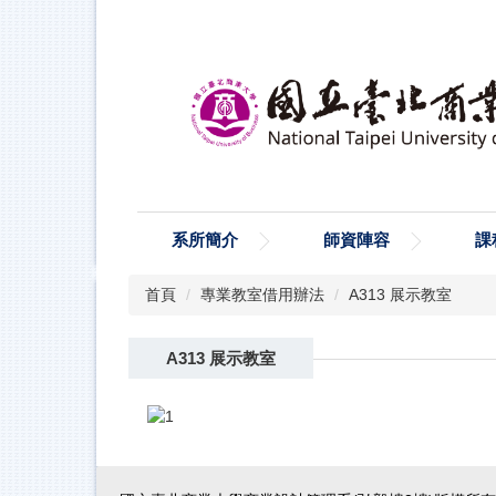
跳
到
主
要
內
容
區
系所簡介
師資陣容
課
首頁
專業教室借用辦法
A313 展示教室
A313 展示教室