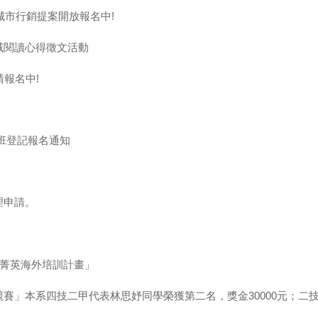
城市行銷提案開放報名中!
域閱讀心得徵文活動
請報名中!
)班登記報名通知
理申請。
計菁英海外培訓計畫」
賽」本系四技二甲代表林思妤同學榮獲第二名，獎金30000元；二技