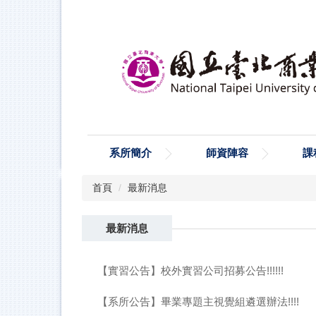
跳
到
主
要
內
容
區
系所簡介
師資陣容
課
首頁
最新消息
最新消息
【實習公告】校外實習公司招募公告!!!!!!
【系所公告】畢業專題主視覺組遴選辦法!!!!