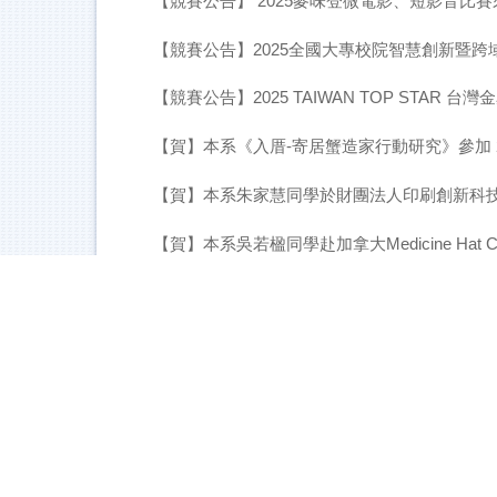
【競賽公告】 2025麥味登微電影、短影音比
【競賽公告】2025全國大專校院智慧創新暨跨
【競賽公告】2025 TAIWAN TOP STAR 台
【賀】本系《入厝-寄居蟹造家行動研究》參加 
【賀】本系朱家慧同學於財團法人印刷創新科
【賀】本系吳若楹同學赴加拿大Medicine Ha
【賀】本系同學錄取國內研究所，持續深造再
【賀】本系 Bitdog 比特犬 參加放視大賞 跨域
臺北市青年局「青力青為市政見習計畫」倒數三天報
【競賽公告】2025 永續教學實踐與成果競賽-
宜蘭縣政府【114年青年職涯探索營】招生開始