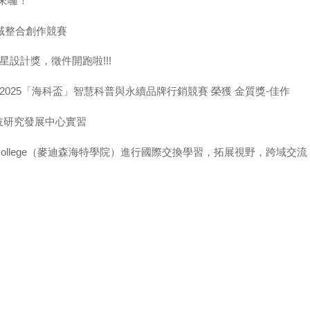
賽來囉！
域整合創作競賽
灣金星設計獎，徵件開跑啦!!!
2025「海科盃」智慧科普與永續品牌行銷競賽 榮獲 金質獎-佳作
技研究發展中心實習
t College（麥迪森海特學院）進行國際交換學習，拓展視野，跨域交流
創佳績
類 榮獲銀獎
名!!!!
知識轉化力量 x 共築永續價值
！