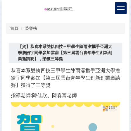
跳
到
主
要
首頁
榮譽榜
內
容
區
【賀】恭喜本系雙軌四技三甲學生陳雨潔攜手亞洲大
學詹皓宇同學參加雲南【第三屆雲台青年學生創新創
業邀請賽】，榮獲三等獎
恭喜本系
雙軌四技三甲
學生陳雨潔
攜手亞洲大學詹
皓宇同學參加
【第三屆雲台青年學生創新創業邀請
賽】
獲得了三等獎
指導老師
:
陳佳欣、陳春富老師