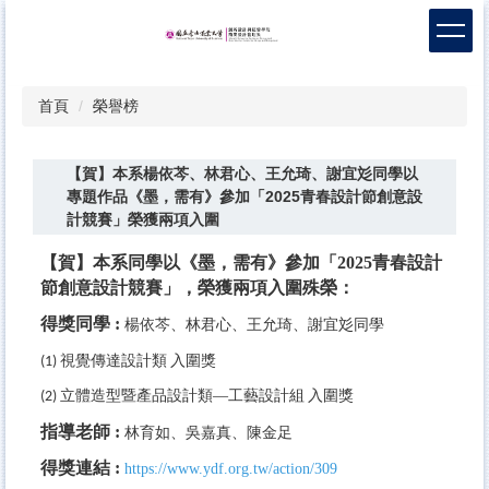
跳
到
主
要
首頁
榮譽榜
內
容
區
【賀】本系楊依芩、林君心、王允琦、謝宜彣同學以
專題作品《墨，需有》參加「2025青春設計節創意設
計競賽」榮獲兩項入圍
【賀】本系同學以《墨，需有》參加「
2025
青春設計
節創意設計競賽」
，榮獲兩項入圍殊榮：
得獎同學 :
楊依芩、林君心、王允琦、謝宜彣同學
視覺傳達設計類
入圍獎
(1)
立體造型暨產品設計類—工藝設計組
入圍獎
(2)
指導老師 :
林育如、吳嘉真、陳金足
得獎連結 :
https://www.ydf.org.tw/action/309