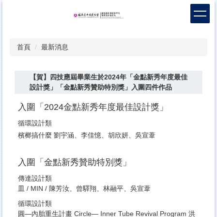
跳
到
主
要
首頁
最新消息
內
容
區
【賀】四技應屆畢業生於2024年「金點新秀年度最佳
設計獎」「金點新秀贊助特別獎」入圍四件作品
入圍「2024金點新秀年度最佳設計獎」
循環設計類
檳榔搞什麼 劉宇涵、李佳憶、胡欣妍、吳宣葦
入圍「金點新秀贊助特別獎」
傳達設計類
皿 / MIN / 陳芳汝、曾驛翔、林融平、吳宣葦
循環設計類
圓—內胎重生計畫 Circle— Inner Tube Revival Program 洪