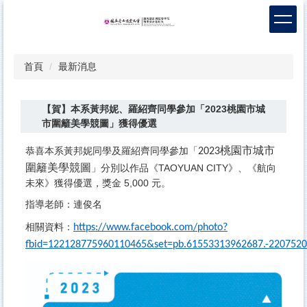
跳
到
主
要
首頁
最新消息
內
容
區
【賀】本系黃邦妮、羅紹齊同學參加「2023桃園市城
市圍籬美學競圖」獲得優選
桃園市城市
恭喜本系黃邦妮同學及羅紹齊同學參加「
2023
圍籬美學競圖
」分別以作品《TAOYUAN CITY》、《航向
未來》獲得優選，獎金 5,000 元。
指導老師：連俊名
相關資料：
https://www.facebook.com/photo?
fbid=122128775960110465&set=pb.61553313962687.-220752