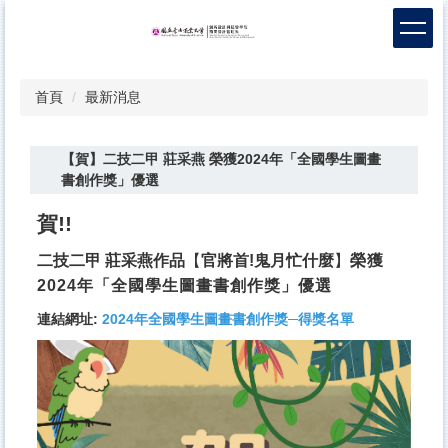
跳
到
主
要
首頁
最新消息
內
容
區
【賀】二技二甲 莊采燕 榮獲2024年「全國學生圖畫
書創作獎」優選
賀!!
二技二甲 莊采燕作品
官將首!鬼月忙什麼
榮
獲
【
】
2024年「全國學生圖畫書創作獎」優選
連結網址:
2024年全國學生圖畫書創作獎─得獎名單