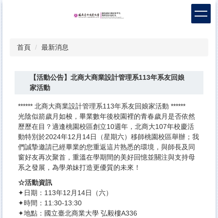
跳
到
主
要
首頁
最新消息
內
容
區
【活動公告】北商大商業設計管理系113年系友回娘
家活動
****** 北商大商業設計管理系113年系友回娘家活動 ******
光陰似箭歲月如梭，畢業數年後校園裡的青春歲月是否依然
歷歷在目？適逢桃園校區創立10週年，北商大107年校慶活
動特別於2024年12月14日（星期六）移師桃園校區舉辦；我
們誠摯邀請已經畢業的您重返這片熟悉的環境，與師長及同
窗好友再次聚首，重溫在學期間的美好回憶並關注與支持母
系之發展，為學弟妹打造更優質的未來！
☆活動資訊
✦日期：113年12月14日（六）
✦時間：11:30-13:30
✦地點：國立臺北商業大學 弘毅樓A336