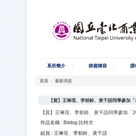
跳
到
主
要
內
容
區
系所簡介
師資陣容
課
首頁
最新消息
【賀】王琳瑄、李郁鈴、黃千語同學參加「20
【賀】王琳瑄、李郁鈴、黃千語同學參加「20
作品名稱 : Bitdog
比特犬
組員
:
王琳瑄、李郁鈴、黃千語