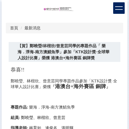
跳
到
主
要
首頁
最新消息
內
容
區
【賀】鄭曉瑩/林楷欣/曾意芸同學的專題作品「 樂
海．淨海-南方澳鯖魚季」參加「KTK設計獎·全球華
人設計比賽」榮獲 港澳台+海外賽區 銅牌獎
恭喜!!
鄭曉瑩
、
林楷欣、曾意芸同學專題作品參加「KTK設計獎·全
港澳台+海外賽區 銅牌
球華人設計比賽」榮獲
專題作品:
樂海．淨海-南方澳鯖魚季
組員:
鄭曉瑩、林楷欣、曾意芸
指導老師:
林育如、連俊名、溫明輝