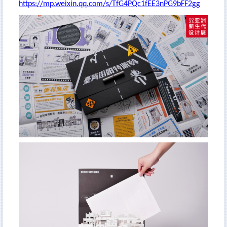
https://mp.weixin.qq.com/s/TfG4PQc1fEE3nPG9bFF2gg